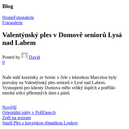
Blog
Home
Fotogalerie
Fotogalerie
Valentýnský ples v Domově seniorů Lysá
nad Labem
Posted by
David
0
Naše milé kurzistky ze Semic v čele s lektorkou Marcelou byly
pozvány na Valentýnský ples seniorů v Lysé nad Labem.
Vystoupení pro klienty Domova mělo veliký úspěch a potěšilo
mnohá srdce přítomných dam a pánů.
Novější
Orientální párty v Poříčanech
Zpět na seznam
Starší
Ples s havajskou tématikou Loukov