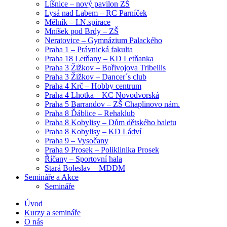
Líšnice – nový pavilon ZŠ
Lysá nad Labem – RC Parníček
Mělník – I.N.spirace
Mníšek pod Brdy – ZŠ
Neratovice – Gymnázium Palackého
Praha 1 – Právnická fakulta
Praha 18 Letňany – KD Letňanka
Praha 3 Žižkov – Bořivojova Tribellis
Praha 3 Žižkov – Dancer´s club
Praha 4 Krč – Hobby centrum
Praha 4 Lhotka – KC Novodvorská
Praha 5 Barrandov – ZŠ Chaplinovo nám.
Praha 8 Ďáblice – Rehaklub
Praha 8 Kobylisy – Dům dětského baletu
Praha 8 Kobylisy – KD Ládví
Praha 9 – Vysočany
Praha 9 Prosek – Poliklinika Prosek
Říčany – Sportovní hala
Stará Boleslav – MDDM
Semináře a Akce
Semináře
Úvod
Kurzy a semináře
O nás