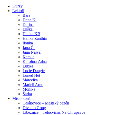
Kurzy
Lektoři
Bára
Dana K.
Darina
Eliška
Hanka KB
Hanka Zanthia
Ilonka
Jana Č.
Jana Najya
Kamila
Karolína Zahra
Lubka
Lucie Dangie
Luned Het
Marcelka
Mariell Arne
Monika
Šárka
Místo konání
Čelákovice – Městský bazén
Divadlo Gong
Líbeznice – Tělocvična Na Chrupavce