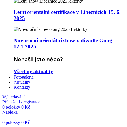
Letní orientální certifikace v Líbeznicích 15. 6.
2025
Novoroční orientální show v divadle Gong
12.1.2025
Nenašli jste něco?
Všechny aktuality
Fotogalerie
Aktuality
Kontakty
Vyhledávání
Přihlášení / registrace
0
položky
0
Kč
Nabídka
0
položky
0
Kč