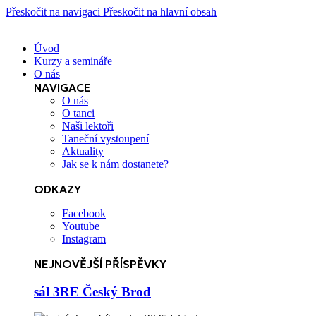
Přeskočit na navigaci
Přeskočit na hlavní obsah
Úvod
Kurzy a semináře
O nás
NAVIGACE
O nás
O tanci
Naši lektoři
Taneční vystoupení
Aktuality
Jak se k nám dostanete?
ODKAZY
Facebook
Youtube
Instagram
NEJNOVĚJŠÍ PŘÍSPĚVKY
sál 3RE Český Brod