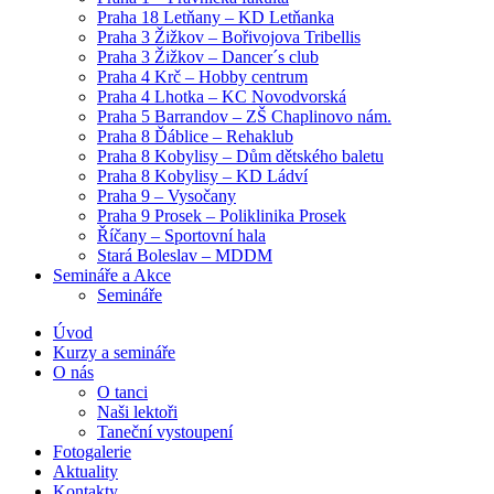
Praha 18 Letňany – KD Letňanka
Praha 3 Žižkov – Bořivojova Tribellis
Praha 3 Žižkov – Dancer´s club
Praha 4 Krč – Hobby centrum
Praha 4 Lhotka – KC Novodvorská
Praha 5 Barrandov – ZŠ Chaplinovo nám.
Praha 8 Ďáblice – Rehaklub
Praha 8 Kobylisy – Dům dětského baletu
Praha 8 Kobylisy – KD Ládví
Praha 9 – Vysočany
Praha 9 Prosek – Poliklinika Prosek
Říčany – Sportovní hala
Stará Boleslav – MDDM
Semináře a Akce
Semináře
Úvod
Kurzy a semináře
O nás
O tanci
Naši lektoři
Taneční vystoupení
Fotogalerie
Aktuality
Kontakty