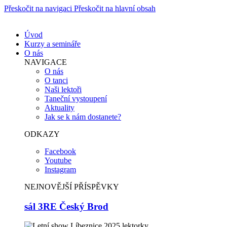
Přeskočit na navigaci
Přeskočit na hlavní obsah
Úvod
Kurzy a semináře
O nás
NAVIGACE
O nás
O tanci
Naši lektoři
Taneční vystoupení
Aktuality
Jak se k nám dostanete?
ODKAZY
Facebook
Youtube
Instagram
NEJNOVĚJŠÍ PŘÍSPĚVKY
sál 3RE Český Brod