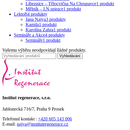
Líbeznice – Tělocvična Na Chrupavce
1 produkt
Mělník – I.N.spirace
1 produkt
Lektoři
4 produkty
Jana Najya
3 produkty
Kamila
1 produkt
Karolína Zahra
1 produkt
Semináře a Akce
4 produkty
Semináře
1 produkt
Vašemu výběru neodpovídají žádné produkty.
Vyhledávání
Institut regenerace, s.r.o.
Jablonecká 716/7, Praha 9 Prosek
Telefonní kontakt :
+420 605 143 006
E-mail:
najya@institutregenerace.cz