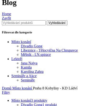
Blog
Home
Zavřít
Vyhledávání
Filtrovat dle kategorie
Místo konání
Divadlo Gong
Líbeznice - Tělocvična Na Chrupavce
Mělník - I.N.spirace
Lektoři
Jana Najya
Kamila
Karolína Zahra
Semináře a Akce
Semináře
Domů
Místo konání
Praha 8 Kobylisy - KD Ládví
Filtry
Místo konání
3 produkty
Divadlo Gong
1 produkt