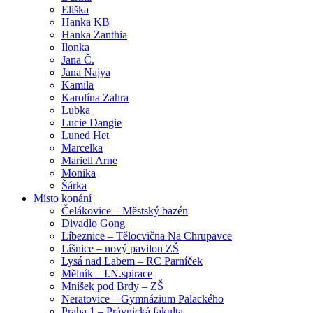
Eliška
Hanka KB
Hanka Zanthia
Ilonka
Jana Č.
Jana Najya
Kamila
Karolína Zahra
Lubka
Lucie Dangie
Luned Het
Marcelka
Mariell Arne
Monika
Šárka
Místo konání
Čelákovice – Městský bazén
Divadlo Gong
Líbeznice – Tělocvična Na Chrupavce
Líšnice – nový pavilon ZŠ
Lysá nad Labem – RC Parníček
Mělník – I.N.spirace
Mníšek pod Brdy – ZŠ
Neratovice – Gymnázium Palackého
Praha 1 – Právnická fakulta