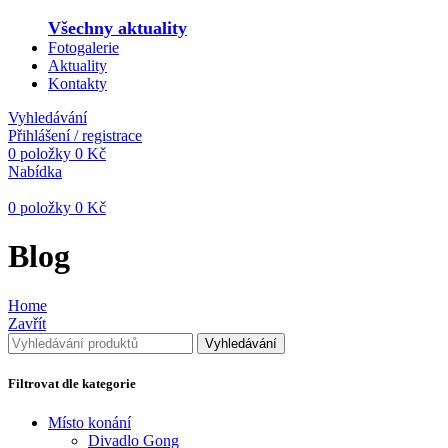
Všechny aktuality
Fotogalerie
Aktuality
Kontakty
Vyhledávání
Přihlášení / registrace
0
položky
0
Kč
Nabídka
0
položky
0
Kč
Blog
Home
Zavřít
Vyhledávání
Filtrovat dle kategorie
Místo konání
Divadlo Gong