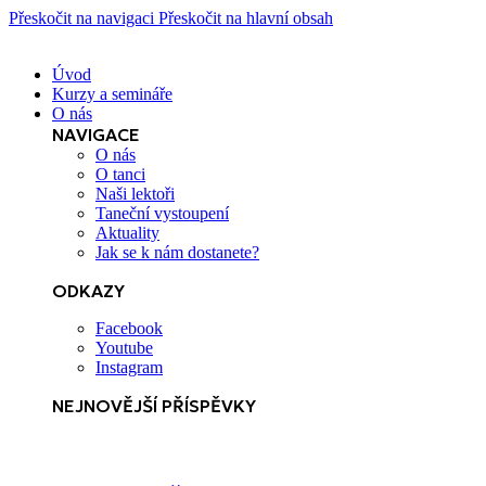
Přeskočit na navigaci
Přeskočit na hlavní obsah
Úvod
Kurzy a semináře
O nás
NAVIGACE
O nás
O tanci
Naši lektoři
Taneční vystoupení
Aktuality
Jak se k nám dostanete?
ODKAZY
Facebook
Youtube
Instagram
NEJNOVĚJŠÍ PŘÍSPĚVKY