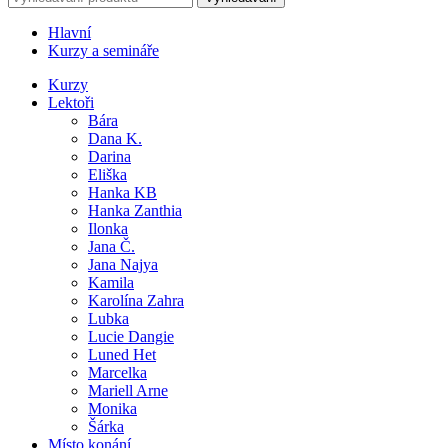
Hlavní
Kurzy a semináře
Kurzy
Lektoři
Bára
Dana K.
Darina
Eliška
Hanka KB
Hanka Zanthia
Ilonka
Jana Č.
Jana Najya
Kamila
Karolína Zahra
Lubka
Lucie Dangie
Luned Het
Marcelka
Mariell Arne
Monika
Šárka
Místo konání