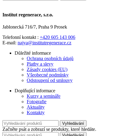
Institut regenerace, s.r.o.
Jablonecká 716/7, Praha 9 Prosek
Telefonní kontakt :
+420 605 143 006
E-mail:
najya@institutregenerace.cz
Důležité informace
Ochrana osobních údajů
Platby a slevy
Zásady cookies (EU)
Všeobecné podmínky
Odstoupení od smlouvy
Doplňující informace
Kurzy a semináře
Fotografie
Aktuality
Kontakty
Vyhledávání
Začněte psát a zobrazí se produkty, které hledáte.
Vyhledávání