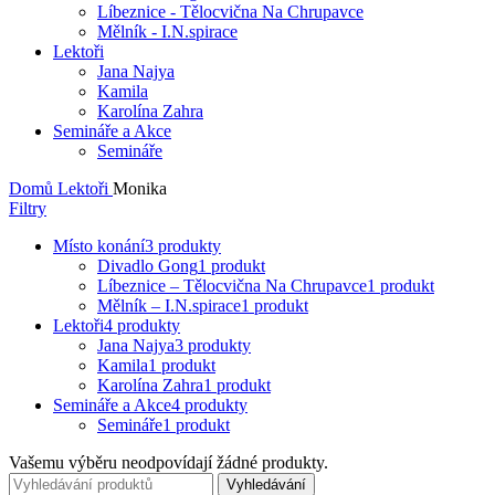
Líbeznice - Tělocvična Na Chrupavce
Mělník - I.N.spirace
Lektoři
Jana Najya
Kamila
Karolína Zahra
Semináře a Akce
Semináře
Domů
Lektoři
Monika
Filtry
Místo konání
3 produkty
Divadlo Gong
1 produkt
Líbeznice – Tělocvična Na Chrupavce
1 produkt
Mělník – I.N.spirace
1 produkt
Lektoři
4 produkty
Jana Najya
3 produkty
Kamila
1 produkt
Karolína Zahra
1 produkt
Semináře a Akce
4 produkty
Semináře
1 produkt
Vašemu výběru neodpovídají žádné produkty.
Vyhledávání