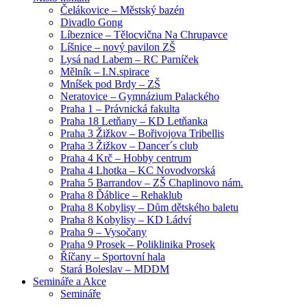
Čelákovice – Městský bazén
Divadlo Gong
Líbeznice – Tělocvična Na Chrupavce
Líšnice – nový pavilon ZŠ
Lysá nad Labem – RC Parníček
Mělník – I.N.spirace
Mníšek pod Brdy – ZŠ
Neratovice – Gymnázium Palackého
Praha 1 – Právnická fakulta
Praha 18 Letňany – KD Letňanka
Praha 3 Žižkov – Bořivojova Tribellis
Praha 3 Žižkov – Dancer´s club
Praha 4 Krč – Hobby centrum
Praha 4 Lhotka – KC Novodvorská
Praha 5 Barrandov – ZŠ Chaplinovo nám.
Praha 8 Ďáblice – Rehaklub
Praha 8 Kobylisy – Dům dětského baletu
Praha 8 Kobylisy – KD Ládví
Praha 9 – Vysočany
Praha 9 Prosek – Poliklinika Prosek
Říčany – Sportovní hala
Stará Boleslav – MDDM
Semináře a Akce
Semináře