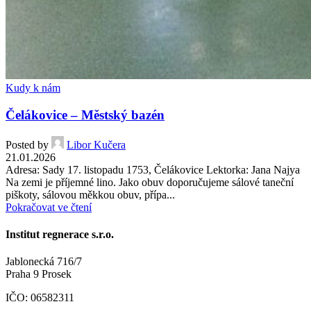
Kudy k nám
Čelákovice – Městský bazén
Posted by
Libor Kučera
21.01.2026
Adresa: Sady 17. listopadu 1753, Čelákovice Lektorka: Jana Najya
Na zemi je příjemné lino. Jako obuv doporučujeme sálové taneční
piškoty, sálovou měkkou obuv, přípa...
Pokračovat ve čtení
Institut regnerace s.r.o.
Jablonecká 716/7
Praha 9 Prosek
IČO: 06582311