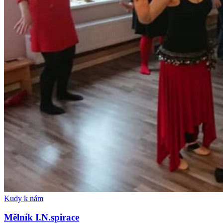
Kudy k nám
Mělník I.N.spirace