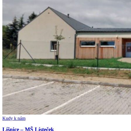
Kudy k nám
Líšnice – MŠ Lísteček