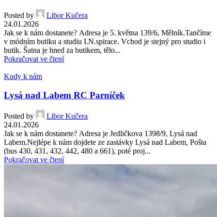
Posted by
Libor Kučera
24.01.2026
Jak se k nám dostanete? Adresa je 5. května 139/6, Mělník.Tančíme
v módním butiku a studiu I.N.spirace. Vchod je stejný pro studio i
butik. Šatna je hned za butikem, tělo...
Pokračovat ve čtení
Kudy k nám
Lysá nad Labem RC Parníček
Posted by
Libor Kučera
24.01.2026
Jak se k nám dostanete? Adresa je Jedličkova 1398/9, Lysá nad
Labem.Nejlépe k nám dojdete ze zastávky Lysá nad Labem, Pošta
(bus 430, 431, 432, 442, 480 a 661), poté proj...
Pokračovat ve čtení