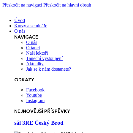
Přeskočit na navigaci
Přeskočit na hlavní obsah
Úvod
Kurzy a semináře
O nás
NAVIGACE
O nás
O tanci
Naši lektoři
Taneční vystoupení
Aktuality
Jak se k nám dostanete?
ODKAZY
Facebook
Youtube
Instagram
NEJNOVĚJŠÍ PŘÍSPĚVKY
sál 3RE Český Brod