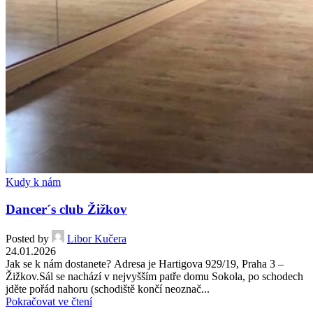
Kudy k nám
Dancer´s club Žižkov
Posted by
Libor Kučera
24.01.2026
Jak se k nám dostanete? Adresa je Hartigova 929/19, Praha 3 –
Žižkov.Sál se nachází v nejvyšším patře domu Sokola, po schodech
jděte pořád nahoru (schodiště končí neoznač...
Pokračovat ve čtení