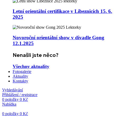
Letní orientální certifikace v Líbeznicích 15. 6.
2025
Novoroční orientální show v divadle Gong
12.1.2025
Nenašli jste něco?
Všechny aktuality
Fotogalerie
Aktuality
Kontakty
Vyhledávání
Přihlášení / registrace
0
položky
0
Kč
Nabídka
0
položky
0
Kč