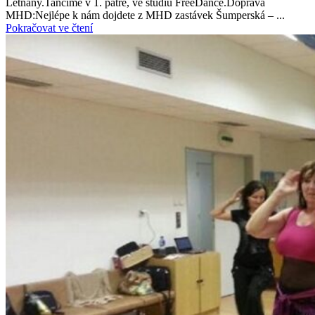
Letňany.Tančíme v 1. patře, ve studiu FreeDance.Doprava
MHD:Nejlépe k nám dojdete z MHD zastávek Šumperská – ...
Pokračovat ve čtení