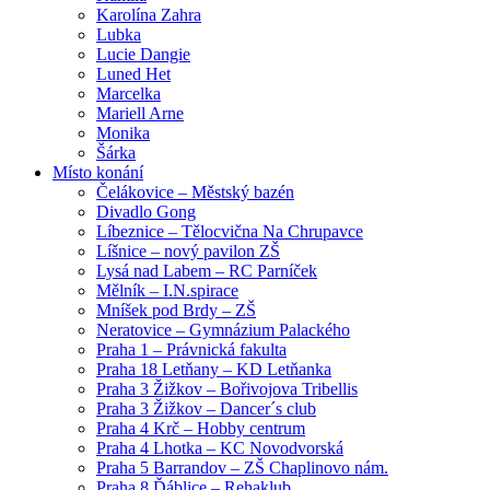
Karolína Zahra
Lubka
Lucie Dangie
Luned Het
Marcelka
Mariell Arne
Monika
Šárka
Místo konání
Čelákovice – Městský bazén
Divadlo Gong
Líbeznice – Tělocvična Na Chrupavce
Líšnice – nový pavilon ZŠ
Lysá nad Labem – RC Parníček
Mělník – I.N.spirace
Mníšek pod Brdy – ZŠ
Neratovice – Gymnázium Palackého
Praha 1 – Právnická fakulta
Praha 18 Letňany – KD Letňanka
Praha 3 Žižkov – Bořivojova Tribellis
Praha 3 Žižkov – Dancer´s club
Praha 4 Krč – Hobby centrum
Praha 4 Lhotka – KC Novodvorská
Praha 5 Barrandov – ZŠ Chaplinovo nám.
Praha 8 Ďáblice – Rehaklub