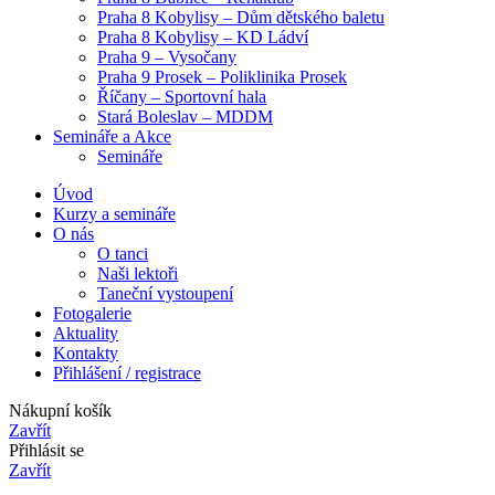
Praha 8 Kobylisy – Dům dětského baletu
Praha 8 Kobylisy – KD Ládví
Praha 9 – Vysočany
Praha 9 Prosek – Poliklinika Prosek
Říčany – Sportovní hala
Stará Boleslav – MDDM
Semináře a Akce
Semináře
Úvod
Kurzy a semináře
O nás
O tanci
Naši lektoři
Taneční vystoupení
Fotogalerie
Aktuality
Kontakty
Přihlášení / registrace
Nákupní košík
Zavřít
Přihlásit se
Zavřít