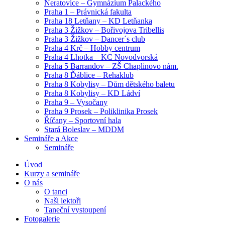
Neratovice – Gymnázium Palackého
Praha 1 – Právnická fakulta
Praha 18 Letňany – KD Letňanka
Praha 3 Žižkov – Bořivojova Tribellis
Praha 3 Žižkov – Dancer´s club
Praha 4 Krč – Hobby centrum
Praha 4 Lhotka – KC Novodvorská
Praha 5 Barrandov – ZŠ Chaplinovo nám.
Praha 8 Ďáblice – Rehaklub
Praha 8 Kobylisy – Dům dětského baletu
Praha 8 Kobylisy – KD Ládví
Praha 9 – Vysočany
Praha 9 Prosek – Poliklinika Prosek
Říčany – Sportovní hala
Stará Boleslav – MDDM
Semináře a Akce
Semináře
Úvod
Kurzy a semináře
O nás
O tanci
Naši lektoři
Taneční vystoupení
Fotogalerie