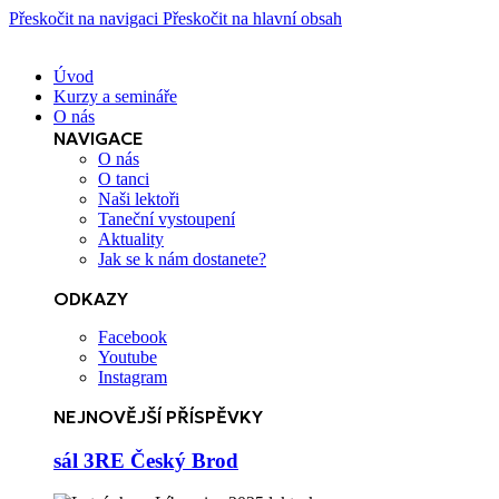
Přeskočit na navigaci
Přeskočit na hlavní obsah
Úvod
Kurzy a semináře
O nás
NAVIGACE
O nás
O tanci
Naši lektoři
Taneční vystoupení
Aktuality
Jak se k nám dostanete?
ODKAZY
Facebook
Youtube
Instagram
NEJNOVĚJŠÍ PŘÍSPĚVKY
sál 3RE Český Brod