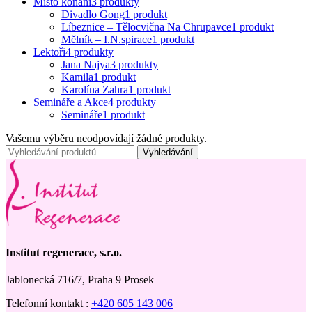
Místo konání
3 produkty
Divadlo Gong
1 produkt
Líbeznice – Tělocvična Na Chrupavce
1 produkt
Mělník – I.N.spirace
1 produkt
Lektoři
4 produkty
Jana Najya
3 produkty
Kamila
1 produkt
Karolína Zahra
1 produkt
Semináře a Akce
4 produkty
Semináře
1 produkt
Vašemu výběru neodpovídají žádné produkty.
Vyhledávání
Institut regenerace, s.r.o.
Jablonecká 716/7, Praha 9 Prosek
Telefonní kontakt :
+420 605 143 006