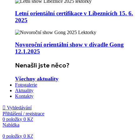
Letní orientální certifikace v Líbeznicích 15. 6.
2025
Novoroční orientální show v divadle Gong
12.1.2025
Nenašli jste něco?
Všechny aktuality
Fotogalerie
Aktuality
Kontakty
Vyhledávání
Přihlášení / registrace
0
položky
0
Kč
Nabídka
0
položky
0
Kč