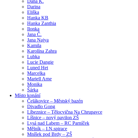
Dana K.
Darina
Eliška
Hanka KB
Hanka Zanthia
Ilonka
Jana Č.
Jana Najya
Kamila
Karolína Zahra
Lubka
Lucie Dangie
Luned Het
Marcelka
Mariell Arne
Monika
Šárka
Místo konání
Čelákovice – Městský bazén
Divadlo Gong
Líbeznice – Tělocvična Na Chrupavce
Líšnice – nový pavilon ZŠ
Lysá nad Labem – RC Parníček
Mělník – I.N.spirace
Mníšek pod Brdy – ZŠ