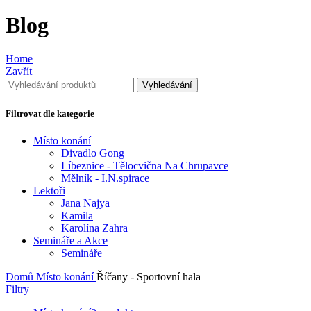
Blog
Home
Zavřít
Vyhledávání
Filtrovat dle kategorie
Místo konání
Divadlo Gong
Líbeznice - Tělocvična Na Chrupavce
Mělník - I.N.spirace
Lektoři
Jana Najya
Kamila
Karolína Zahra
Semináře a Akce
Semináře
Domů
Místo konání
Říčany - Sportovní hala
Filtry