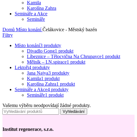
Kamila
Karolína Zahra
Semináře a Akce
Semináře
Domů
Místo konání
Čelákovice - Městský bazén
Filtry
Místo konání
3 produkty
Divadlo Gong
1 produkt
Líbeznice – Tělocvična Na Chrupavce
1 produkt
Mělník – I.N.spirace
1 produkt
Lektoři
4 produkty
Jana Najya
3 produkty
Kamila
1 produkt
Karolína Zahra
1 produkt
Semináře a Akce
4 produkty
Semináře
1 produkt
Vašemu výběru neodpovídají žádné produkty.
Vyhledávání
Institut regenerace, s.r.o.