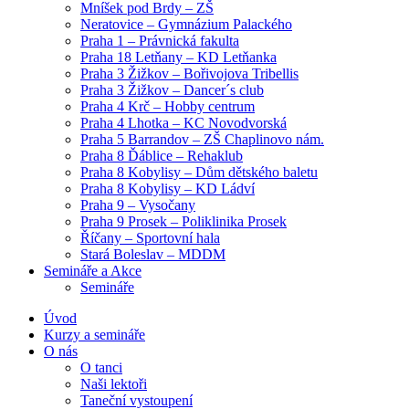
Mníšek pod Brdy – ZŠ
Neratovice – Gymnázium Palackého
Praha 1 – Právnická fakulta
Praha 18 Letňany – KD Letňanka
Praha 3 Žižkov – Bořivojova Tribellis
Praha 3 Žižkov – Dancer´s club
Praha 4 Krč – Hobby centrum
Praha 4 Lhotka – KC Novodvorská
Praha 5 Barrandov – ZŠ Chaplinovo nám.
Praha 8 Ďáblice – Rehaklub
Praha 8 Kobylisy – Dům dětského baletu
Praha 8 Kobylisy – KD Ládví
Praha 9 – Vysočany
Praha 9 Prosek – Poliklinika Prosek
Říčany – Sportovní hala
Stará Boleslav – MDDM
Semináře a Akce
Semináře
Úvod
Kurzy a semináře
O nás
O tanci
Naši lektoři
Taneční vystoupení