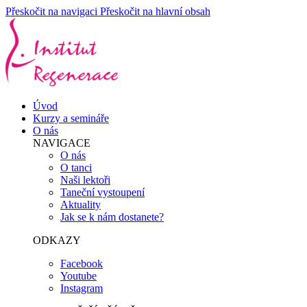
Přeskočit na navigaci
Přeskočit na hlavní obsah
Úvod
Kurzy a semináře
O nás
NAVIGACE
O nás
O tanci
Naši lektoři
Taneční vystoupení
Aktuality
Jak se k nám dostanete?
ODKAZY
Facebook
Youtube
Instagram