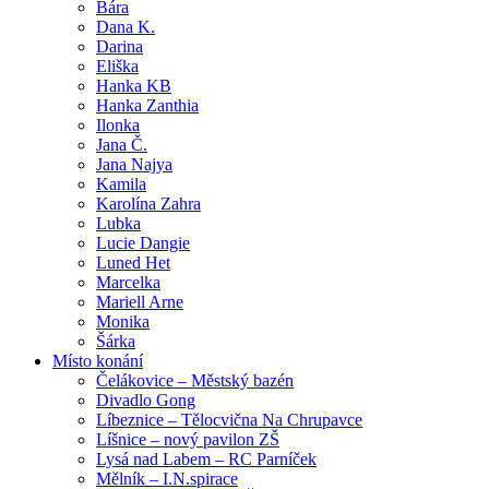
Bára
Dana K.
Darina
Eliška
Hanka KB
Hanka Zanthia
Ilonka
Jana Č.
Jana Najya
Kamila
Karolína Zahra
Lubka
Lucie Dangie
Luned Het
Marcelka
Mariell Arne
Monika
Šárka
Místo konání
Čelákovice – Městský bazén
Divadlo Gong
Líbeznice – Tělocvična Na Chrupavce
Líšnice – nový pavilon ZŠ
Lysá nad Labem – RC Parníček
Mělník – I.N.spirace