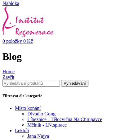
Nabídka
0
položky
0
Kč
Blog
Home
Zavřít
Vyhledávání
Filtrovat dle kategorie
Místo konání
Divadlo Gong
Líbeznice - Tělocvična Na Chrupavce
Mělník - I.N.spirace
Lektoři
Jana Najya