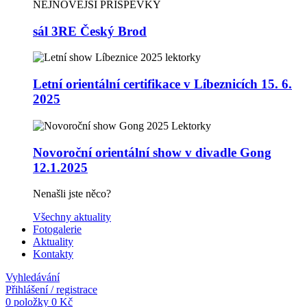
NEJNOVĚJŠÍ PŘÍSPĚVKY
sál 3RE Český Brod
Letní orientální certifikace v Líbeznicích 15. 6.
2025
Novoroční orientální show v divadle Gong
12.1.2025
Nenašli jste něco?
Všechny aktuality
Fotogalerie
Aktuality
Kontakty
Vyhledávání
Přihlášení / registrace
0
položky
0
Kč