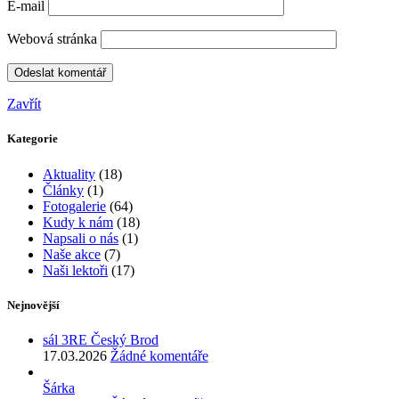
E-mail
Webová stránka
Zavřít
Kategorie
Aktuality
(18)
Články
(1)
Fotogalerie
(64)
Kudy k nám
(18)
Napsali o nás
(1)
Naše akce
(7)
Naši lektoři
(17)
Nejnovější
sál 3RE Český Brod
17.03.2026
Žádné komentáře
Šárka