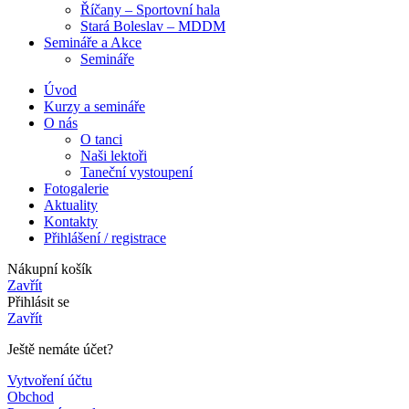
Říčany – Sportovní hala
Stará Boleslav – MDDM
Semináře a Akce
Semináře
Úvod
Kurzy a semináře
O nás
O tanci
Naši lektoři
Taneční vystoupení
Fotogalerie
Aktuality
Kontakty
Přihlášení / registrace
Nákupní košík
Zavřít
Přihlásit se
Zavřít
Ještě nemáte účet?
Vytvoření účtu
Obchod