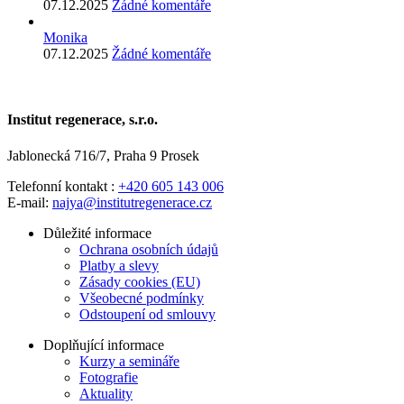
07.12.2025
Žádné komentáře
Monika
07.12.2025
Žádné komentáře
Institut regenerace, s.r.o.
Jablonecká 716/7, Praha 9 Prosek
Telefonní kontakt :
+420 605 143 006
E-mail:
najya@institutregenerace.cz
Důležité informace
Ochrana osobních údajů
Platby a slevy
Zásady cookies (EU)
Všeobecné podmínky
Odstoupení od smlouvy
Doplňující informace
Kurzy a semináře
Fotografie
Aktuality