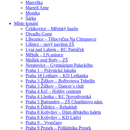
Marcelka
Mariell Arne
Monika
Šárka
Místo konání
Čelákovice – Městský bazén
Divadlo Gong
Líbeznice – Tělocvična Na Chrupavce
Líšnice – nový pavilon ZŠ
Lysá nad Labem – RC Parníček
Mělník – I.N.spirace
Mníšek pod Brdy – ZŠ
Neratovice – Gymnázium Palackého
Praha 1 – Právnická fakulta
Praha 18 Letňany – KD Letňanka
Praha 3 Žižkov – Bořivojova Tribellis
Praha 3 Žižkov – Dancer´s club
Praha 4 Krč – Hobby centrum
Praha 4 Lhotka – KC Novodvorská
Praha 5 Barrandov – ZŠ Chaplinovo nám.
Praha 8 Ďáblice – Rehaklub
Praha 8 Kobylisy – Dům dětského baletu
Praha 8 Kobylisy – KD Ládví
Praha 9 – Vysočany
Praha 9 Prosek – Poliklinika Prosek