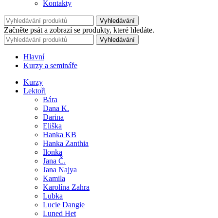
Kontakty
Vyhledávání
Začněte psát a zobrazí se produkty, které hledáte.
Vyhledávání
Hlavní
Kurzy a semináře
Kurzy
Lektoři
Bára
Dana K.
Darina
Eliška
Hanka KB
Hanka Zanthia
Ilonka
Jana Č.
Jana Najya
Kamila
Karolína Zahra
Lubka
Lucie Dangie
Luned Het