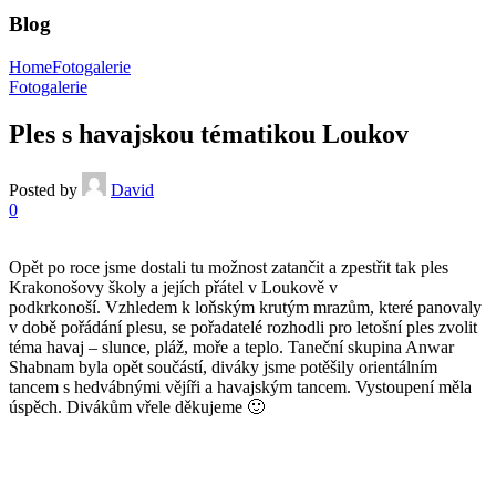
Blog
Home
Fotogalerie
Fotogalerie
Ples s havajskou tématikou Loukov
Posted by
David
0
Opět po roce jsme dostali tu možnost zatančit a zpestřit tak ples
Krakonošovy školy a jejích přátel v Loukově v
podkrkonoší. Vzhledem k loňským krutým mrazům, které panovaly
v době pořádání plesu, se pořadatelé rozhodli pro letošní ples zvolit
téma havaj – slunce, pláž, moře a teplo. Taneční skupina Anwar
Shabnam byla opět součástí, diváky jsme potěšily orientálním
tancem s hedvábnými vějíři a havajským tancem. Vystoupení měla
úspěch. Divákům vřele děkujeme 🙂