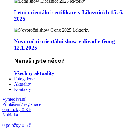
Letní orientální certifikace v Líbeznicích 15. 6.
2025
Novoroční orientální show v divadle Gong
12.1.2025
Nenašli jste něco?
Všechny aktuality
Fotogalerie
Aktuality
Kontakty
Vyhledávání
Přihlášení / registrace
0
položky
0
Kč
Nabídka
0
položky
0
Kč