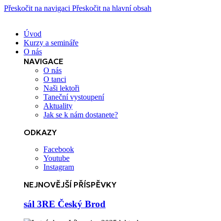
Přeskočit na navigaci
Přeskočit na hlavní obsah
Úvod
Kurzy a semináře
O nás
NAVIGACE
O nás
O tanci
Naši lektoři
Taneční vystoupení
Aktuality
Jak se k nám dostanete?
ODKAZY
Facebook
Youtube
Instagram
NEJNOVĚJŠÍ PŘÍSPĚVKY
sál 3RE Český Brod