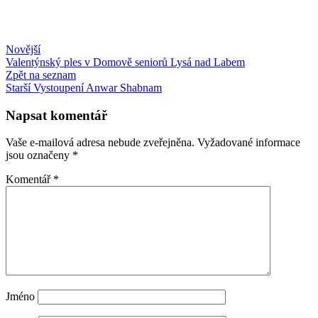
Novější
Valentýnský ples v Domově seniorů Lysá nad Labem
Zpět na seznam
Starší
Vystoupení Anwar Shabnam
Napsat komentář
Vaše e-mailová adresa nebude zveřejněna.
Vyžadované informace
jsou označeny
*
Komentář
*
Jméno