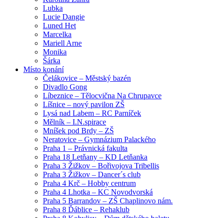
Lubka
Lucie Dangie
Luned Het
Marcelka
Mariell Arne
Monika
Šárka
Místo konání
Čelákovice – Městský bazén
Divadlo Gong
Líbeznice – Tělocvična Na Chrupavce
Líšnice – nový pavilon ZŠ
Lysá nad Labem – RC Parníček
Mělník – I.N.spirace
Mníšek pod Brdy – ZŠ
Neratovice – Gymnázium Palackého
Praha 1 – Právnická fakulta
Praha 18 Letňany – KD Letňanka
Praha 3 Žižkov – Bořivojova Tribellis
Praha 3 Žižkov – Dancer´s club
Praha 4 Krč – Hobby centrum
Praha 4 Lhotka – KC Novodvorská
Praha 5 Barrandov – ZŠ Chaplinovo nám.
Praha 8 Ďáblice – Rehaklub