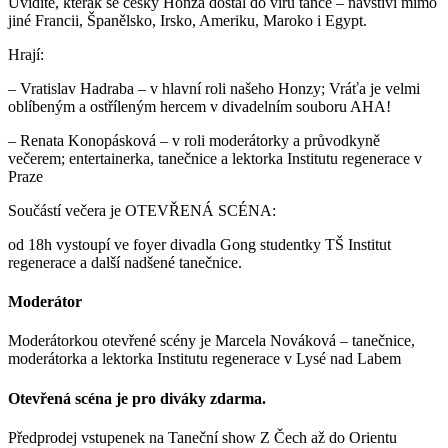
Uvidíte, kterak se český Honza dostal do víru tance – navštíví mimo
jiné Francii, Španělsko, Irsko, Ameriku, Maroko i Egypt.
Hrají:
– Vratislav Hadraba – v hlavní roli našeho Honzy; Vráťa je velmi
oblíbeným a ostříleným hercem v divadelním souboru AHA!
– Renata Konopásková – v roli moderátorky a průvodkyně
večerem; entertainerka, tanečnice a lektorka Institutu regenerace v
Praze
Součástí večera je OTEVŘENÁ SCÉNA:
od 18h vystoupí ve foyer divadla Gong studentky TŠ Institut
regenerace a další nadšené tanečnice.
Moderátor
Moderátorkou otevřené scény je Marcela Nováková – tanečnice,
moderátorka a lektorka Institutu regenerace v Lysé nad Labem
Otevřená scéna je pro diváky zdarma.
Předprodej vstupenek na Taneční show Z Čech až do Orientu