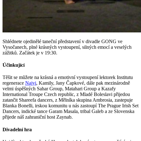
Shlédnete ojedinělé taneční představení v divadle GONG ve
Vysočanech, plné krásných vystoupení, silných emocí a veselých
zážitků. Začátek je v 19:30.
Účinkující
Těšit se můžete na krásná a emotivní vystoupení lektorek Institutu
regenerace
Najyi
, Kamily, Jany Čapkové, dále pak mezinárodně
velmi úspěšných Sahar Group, Matahari Group a Kazafy
International Troupe Czech republic, z Mladé Boleslavi přijedou
zatančit Shareefa dancers, z Mělníka skupina Ambrosia, zastepuje
Blanka Bonelli, irskou komunitu u nás zastoupí The Prague Irish Set
Dancers, indické tance Garam Masala, tribal Galeb a ze Slovenska
přijede náš zahraniční host Zaynab.
Divadelní hra