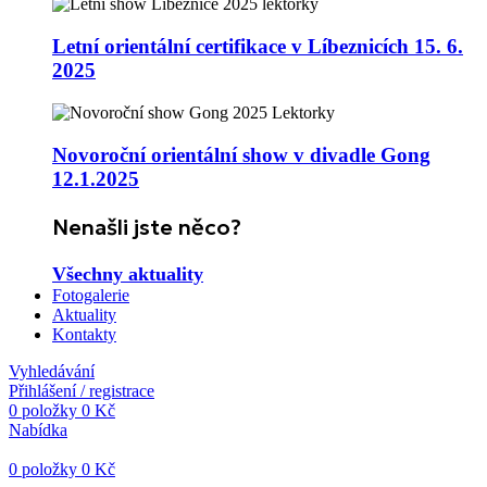
Letní orientální certifikace v Líbeznicích 15. 6.
2025
Novoroční orientální show v divadle Gong
12.1.2025
Nenašli jste něco?
Všechny aktuality
Fotogalerie
Aktuality
Kontakty
Vyhledávání
Přihlášení / registrace
0
položky
0
Kč
Nabídka
0
položky
0
Kč