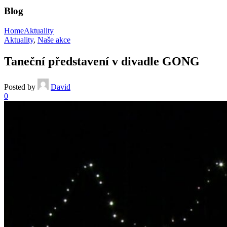
Blog
Home
Aktuality
Aktuality
,
Naše akce
Taneční představení v divadle GONG
Posted by
David
0