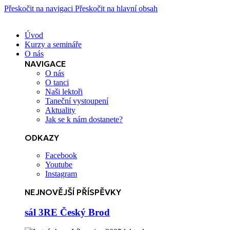
Přeskočit na navigaci
Přeskočit na hlavní obsah
Úvod
Kurzy a semináře
O nás
NAVIGACE
O nás
O tanci
Naši lektoři
Taneční vystoupení
Aktuality
Jak se k nám dostanete?
ODKAZY
Facebook
Youtube
Instagram
NEJNOVĚJŠÍ PŘÍSPĚVKY
sál 3RE Český Brod