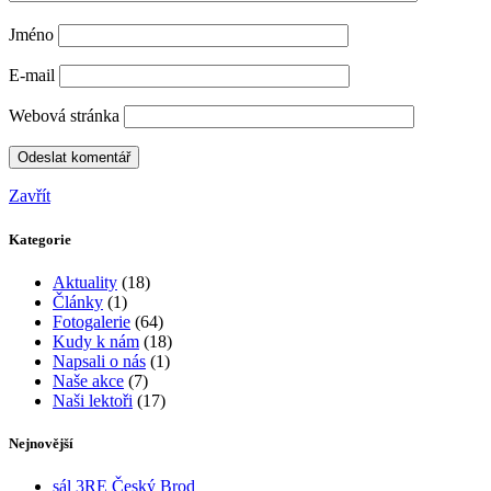
Jméno
E-mail
Webová stránka
Zavřít
Kategorie
Aktuality
(18)
Články
(1)
Fotogalerie
(64)
Kudy k nám
(18)
Napsali o nás
(1)
Naše akce
(7)
Naši lektoři
(17)
Nejnovější
sál 3RE Český Brod