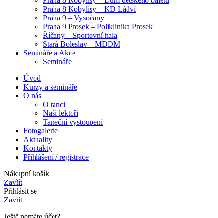
Praha 8 Kobylisy – Dům dětského baletu
Praha 8 Kobylisy – KD Ládví
Praha 9 – Vysočany
Praha 9 Prosek – Poliklinika Prosek
Říčany – Sportovní hala
Stará Boleslav – MDDM
Semináře a Akce
Semináře
Úvod
Kurzy a semináře
O nás
O tanci
Naši lektoři
Taneční vystoupení
Fotogalerie
Aktuality
Kontakty
Přihlášení / registrace
Nákupní košík
Zavřít
Přihlásit se
Zavřít
Ještě nemáte účet?