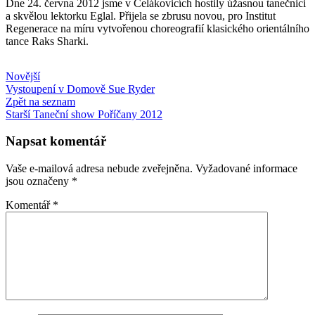
Dne 24. června 2012 jsme v Čelákovicích hostily úžasnou tanečnici
a skvělou lektorku Eglal. Přijela se zbrusu novou, pro Institut
Regenerace na míru vytvořenou choreografií klasického orientálního
tance Raks Sharki.
Novější
Vystoupení v Domově Sue Ryder
Zpět na seznam
Starší
Taneční show Poříčany 2012
Napsat komentář
Vaše e-mailová adresa nebude zveřejněna.
Vyžadované informace
jsou označeny
*
Komentář
*