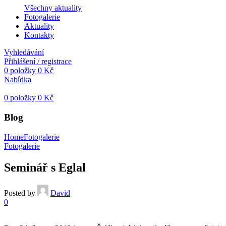
Všechny aktuality
Fotogalerie
Aktuality
Kontakty
Vyhledávání
Přihlášení / registrace
0
položky
0
Kč
Nabídka
0
položky
0
Kč
Blog
Home
Fotogalerie
Fotogalerie
Seminář s Eglal
Posted by
David
0