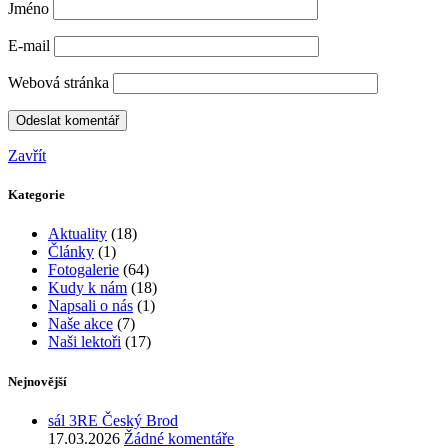
Jméno
E-mail
Webová stránka
Zavřít
Kategorie
Aktuality
(18)
Články
(1)
Fotogalerie
(64)
Kudy k nám
(18)
Napsali o nás
(1)
Naše akce
(7)
Naši lektoři
(17)
Nejnovější
sál 3RE Český Brod
17.03.2026
Žádné komentáře