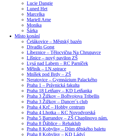
Lucie Dangie
Luned Het
Marcelka
Mariell Arne
Monika
Šárka
Místo konání
Čelákovice – Městský bazén
Divadlo Gong
Líbeznice – Tělocvična Na Chrupavce
Líšnice – nový pavilon ZŠ
Lysá nad Labem – RC Parníček
Mělník – I.N.spirace
Mníšek pod Brdy – ZŠ
Neratovice – Gymnázium Palackého
Praha 1 – Právnická fakulta
Praha 18 Letňany – KD Letňanka
Praha 3 Žižkov – Bořivojova Tribellis
Praha 3 Žižkov – Dancer´s club
Praha 4 Krč – Hobby centrum
Praha 4 Lhotka – KC Novodvorská
Praha 5 Barrandov – ZŠ Chaplinovo nám.
Praha 8 Ďáblice – Rehaklub
Praha 8 Kobylisy – Dům dětského baletu
Praha 8 Kobylisy – KD Ládví