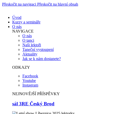
Přeskočit na navigaci
Přeskočit na hlavní obsah
Úvod
Kurzy a semináře
O nás
NAVIGACE
O nás
O tanci
Naši lektoři
Taneční vystoupení
Aktuality
Jak se k nám dostanete?
ODKAZY
Facebook
Youtube
Instagram
NEJNOVĚJŠÍ PŘÍSPĚVKY
sál 3RE Český Brod