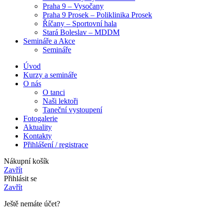
Praha 9 – Vysočany
Praha 9 Prosek – Poliklinika Prosek
Říčany – Sportovní hala
Stará Boleslav – MDDM
Semináře a Akce
Semináře
Úvod
Kurzy a semináře
O nás
O tanci
Naši lektoři
Taneční vystoupení
Fotogalerie
Aktuality
Kontakty
Přihlášení / registrace
Nákupní košík
Zavřít
Přihlásit se
Zavřít
Ještě nemáte účet?