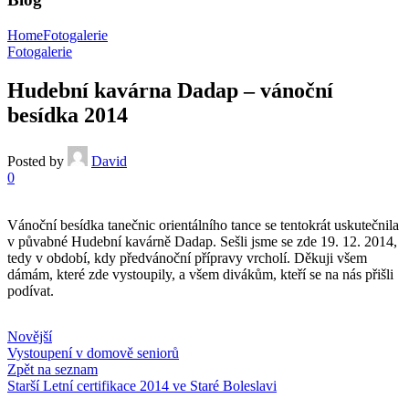
Home
Fotogalerie
Fotogalerie
Hudební kavárna Dadap – vánoční
besídka 2014
Posted by
David
0
Vánoční besídka tanečnic orientálního tance se tentokrát uskutečnila
v půvabné Hudební kavárně Dadap. Sešli jsme se zde 19. 12. 2014,
tedy v období, kdy předvánoční přípravy vrcholí. Děkuji všem
dámám, které zde vystoupily, a všem divákům, kteří se na nás přišli
podívat.
Novější
Vystoupení v domově seniorů
Zpět na seznam
Starší
Letní certifikace 2014 ve Staré Boleslavi