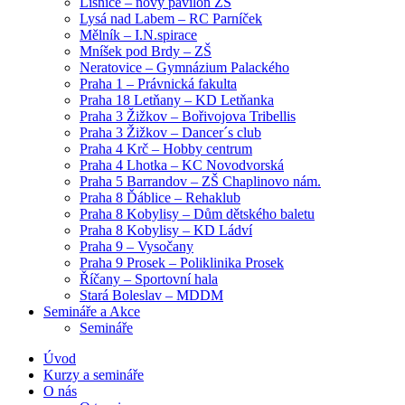
Líšnice – nový pavilon ZŠ
Lysá nad Labem – RC Parníček
Mělník – I.N.spirace
Mníšek pod Brdy – ZŠ
Neratovice – Gymnázium Palackého
Praha 1 – Právnická fakulta
Praha 18 Letňany – KD Letňanka
Praha 3 Žižkov – Bořivojova Tribellis
Praha 3 Žižkov – Dancer´s club
Praha 4 Krč – Hobby centrum
Praha 4 Lhotka – KC Novodvorská
Praha 5 Barrandov – ZŠ Chaplinovo nám.
Praha 8 Ďáblice – Rehaklub
Praha 8 Kobylisy – Dům dětského baletu
Praha 8 Kobylisy – KD Ládví
Praha 9 – Vysočany
Praha 9 Prosek – Poliklinika Prosek
Říčany – Sportovní hala
Stará Boleslav – MDDM
Semináře a Akce
Semináře
Úvod
Kurzy a semináře
O nás