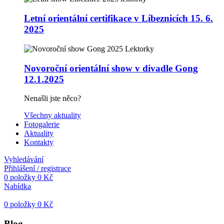
Letní orientální certifikace v Líbeznicích 15. 6.
2025
Novoroční orientální show v divadle Gong
12.1.2025
Nenašli jste něco?
Všechny aktuality
Fotogalerie
Aktuality
Kontakty
Vyhledávání
Přihlášení / registrace
0
položky
0
Kč
Nabídka
0
položky
0
Kč
Blog