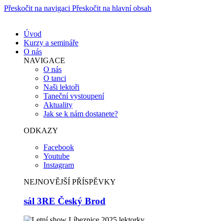
Přeskočit na navigaci
Přeskočit na hlavní obsah
Úvod
Kurzy a semináře
O nás
NAVIGACE
O nás
O tanci
Naši lektoři
Taneční vystoupení
Aktuality
Jak se k nám dostanete?
ODKAZY
Facebook
Youtube
Instagram
NEJNOVĚJŠÍ PŘÍSPĚVKY
sál 3RE Český Brod