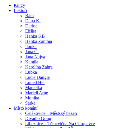
Kurzy
Lektoři
Bára
Dana K.
Darina
Eliška
Hanka KB
Hanka Zanthia
Ilonka
Jana Č.
Jana Najya
Kamila
Karolína Zahra
Lubka
Lucie Dangie
Luned Het
Marcelka
Mariell Arne
Monika
Šárka
Místo konání
Čelákovice – Městský bazén
Divadlo Gong
Líbeznice – Tělocvična Na Chrupavce