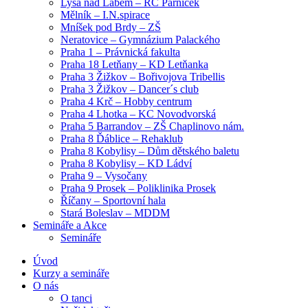
Lysá nad Labem – RC Parníček
Mělník – I.N.spirace
Mníšek pod Brdy – ZŠ
Neratovice – Gymnázium Palackého
Praha 1 – Právnická fakulta
Praha 18 Letňany – KD Letňanka
Praha 3 Žižkov – Bořivojova Tribellis
Praha 3 Žižkov – Dancer´s club
Praha 4 Krč – Hobby centrum
Praha 4 Lhotka – KC Novodvorská
Praha 5 Barrandov – ZŠ Chaplinovo nám.
Praha 8 Ďáblice – Rehaklub
Praha 8 Kobylisy – Dům dětského baletu
Praha 8 Kobylisy – KD Ládví
Praha 9 – Vysočany
Praha 9 Prosek – Poliklinika Prosek
Říčany – Sportovní hala
Stará Boleslav – MDDM
Semináře a Akce
Semináře
Úvod
Kurzy a semináře
O nás
O tanci