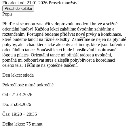
Fit orient od: 21.01.2026 Prosek množství
Přidat do košíku
Popis
Přijďte si se mnou zatančit v doprovodu moderní hravé a scižné
orientální hudby! Každou lekci zahájíme úvodním zahřáním a
roztančením. Postupně budeme přidávat nové prvky a kombinace,
které budeme tančit na různé skladby. Zaměříme se nejen na plynulé
pohyby, ale i charakteristické akcenty a shimmy, které jsou kořením
orientálního tance. Součástí lekcí bude i posilování inspirované
jógou a pilates. Orientální tanec mi přináší radost a uvolnění,
pomáhá mi odbourávat stres a zlepšit pohyblivost a koordinaci
celého těla. Těším se na společné tančení.
Den lekce: středa
Pokročilost: mírně pokročilé
Od : 21.01.2026
Do: 25.03.2026
Čas: 19:20 – 20:35
Délka lekce: 75 minut