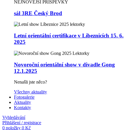
NEJNOVĚJŠÍ PŘÍSPĚVKY
sál 3RE Český Brod
Letní orientální certifikace v Líbeznicích 15. 6.
2025
Novoroční orientální show v divadle Gong
12.1.2025
Nenašli jste něco?
Všechny aktuality
Fotogalerie
Aktuality
Kontakty
Vyhledávání
Přihlášení / registrace
0
položky
0
Kč