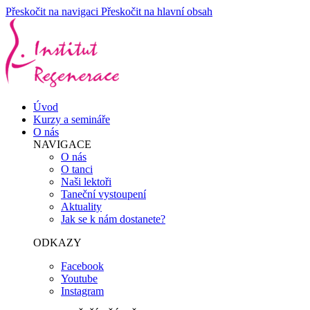
Přeskočit na navigaci
Přeskočit na hlavní obsah
Úvod
Kurzy a semináře
O nás
NAVIGACE
O nás
O tanci
Naši lektoři
Taneční vystoupení
Aktuality
Jak se k nám dostanete?
ODKAZY
Facebook
Youtube
Instagram