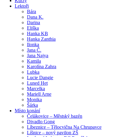
Kurzy
Lektoři
Bára
Dana K.
Darina
Eliška
Hanka KB
Hanka Zanthia
Ilonka
Jana Č.
Jana Najya
Kamila
Karolína Zahra
Lubka
Lucie Dangie
Luned Het
Marcelka
Mariell Arne
Monika
Šárka
Místo konání
Čelákovice – Městský bazén
Divadlo Gong
Líbeznice – Tělocvična Na Chrupavce
Líšnice – nový pavilon ZŠ